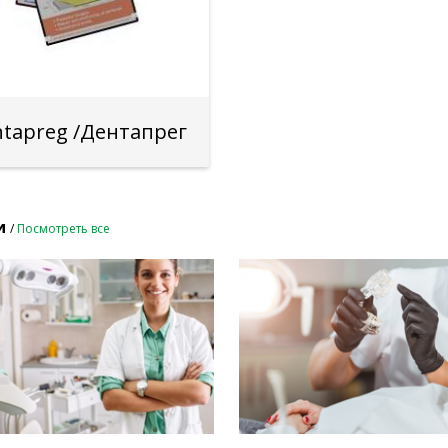
tapreg /Дентапрег
и
/
Посмотреть все